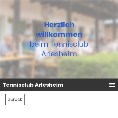
Herzlich
willkommen
beim Tennisclub
Arlesheim
Tennisclub Arlesheim
Zurück