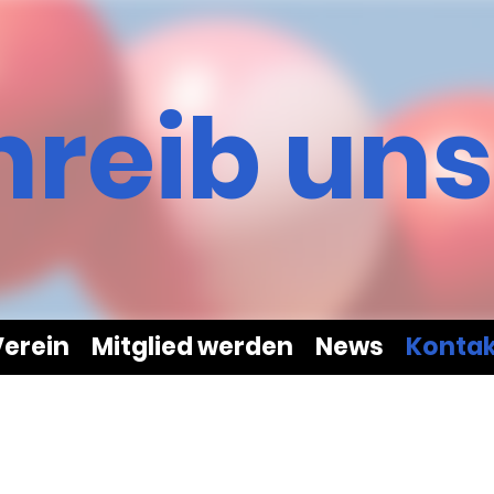
reib uns
erein
Mitglied werden
News
Kontak