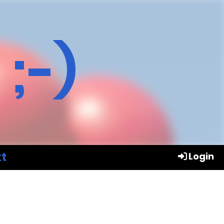
 ;-)
t
Login